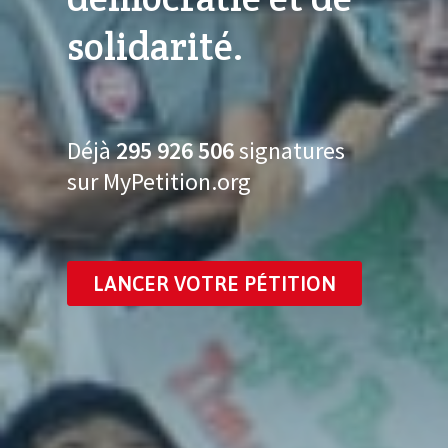
solidarité.
Déjà
295 926 518
signatures
sur MyPetition.org
LANCER VOTRE PÉTITION