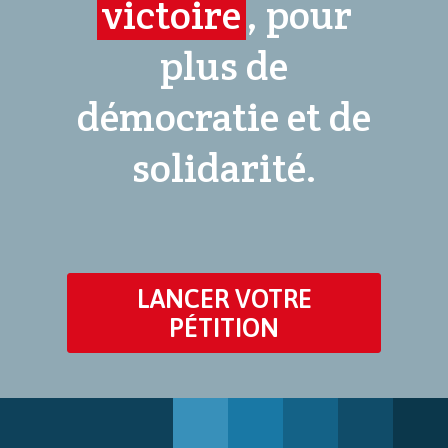
victoire
, pour
plus de
démocratie et de
solidarité.
LANCER VOTRE
PÉTITION