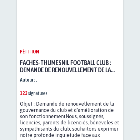
PÉTITION
FACHES-THUMESNIL FOOTBALL CLUB :
DEMANDE DE RENOUVELLEMENT DE LA
GOUVERNANCE DU CLUB ET
Auteur :
.
D'AMÉLIORATION DE SON
FONCTIONNEMENT
123
signatures
Objet : Demande de renouvellement de la
gouvernance du club et d'amélioration de
son fonctionnementNous, soussignés,
licenciés, parents de licenciés, bénévoles et
sympathisants du club, souhaitons exprimer
notre profonde inquietude face aux