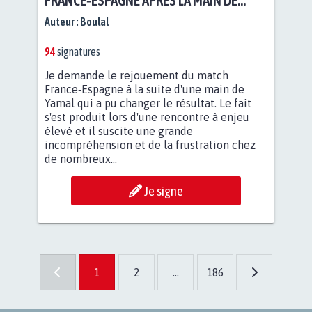
FRANCE‑ESPAGNE APRÈS LA MAIN DE
YAMAL
Auteur :
Boulal
94
signatures
Je demande le rejouement du match
France‑Espagne à la suite d'une main de
Yamal qui a pu changer le résultat. Le fait
s'est produit lors d'une rencontre à enjeu
élevé et il suscite une grande
incompréhension et de la frustration chez
de nombreux...
Je signe
1
2
...
186