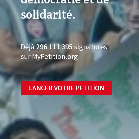
solidarité.
Déjà
296 111 412
signatures
sur MyPetition.org
LANCER VOTRE PÉTITION