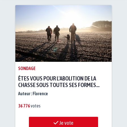
SONDAGE
ÊTES VOUS POUR L'ABOLITION DE LA
CHASSE SOUS TOUTES SES FORMES
(CHASSE TRADITIONNELLE, CHASSE À
Auteur :
Florence
COURRE...)?
36 776
votes
Je vote