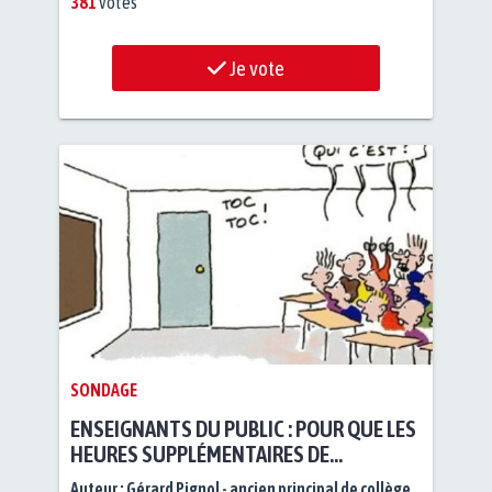
381
votes
Je vote
SONDAGE
ENSEIGNANTS DU PUBLIC : POUR QUE LES
HEURES SUPPLÉMENTAIRES DE
REMPLACEMENTS -COURS- SOIENT MIEUX
Auteur :
Gérard Pignol - ancien principal de collège