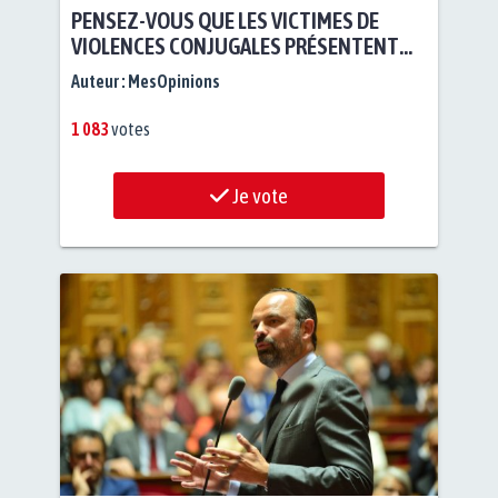
PENSEZ-VOUS QUE LES VICTIMES DE
VIOLENCES CONJUGALES PRÉSENTENT
UN DÉFAUT DE PRISE EN CHARGE DE LA
Auteur :
MesOpinions
PART DES SERVICES DE POLICE ?
1 083
votes
Je vote