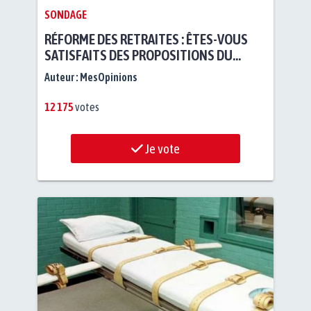
SONDAGE
RÉFORME DES RETRAITES : ÊTES-VOUS
SATISFAITS DES PROPOSITIONS DU
GOUVERNEMENT ?
Auteur :
MesOpinions
12 175
votes
Je vote