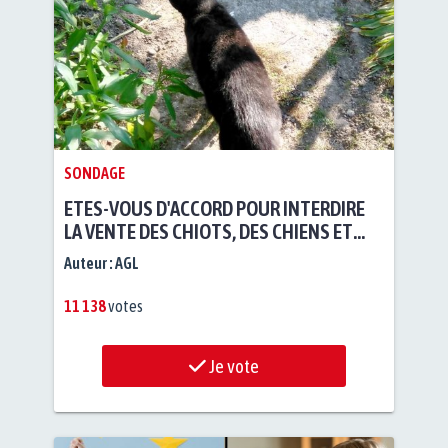
SONDAGE
ETES-VOUS D'ACCORD POUR INTERDIRE
LA VENTE DES CHIOTS, DES CHIENS ET
DES CHATS EN LIGNE, SUR TOUS LES
Auteur :
AGL
SITES GRATUITS ?
11 138
votes
Je vote