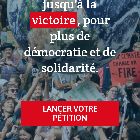
jusqu'à la
victoire
, pour
plus de
démocratie et de
solidarité.
LANCER VOTRE
PÉTITION