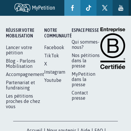
RÉUSSIR VOTRE
NOTRE
ESPACE PRESSE
MOBILISATION
COMMUNAUTÉ
Qui sommes-
nous?
Lancer votre
Facebook
pétition
Nos pétitions
TikTok
dans la
Blog - Parlons
X
presse
Mobilisation
Instagram
MyPetition
Accompagnement
dans la
Youtube
Partenariat et
presse
fundraising
Contact
Les pétitions
presse
proches de chez
vous
Accueil
|
Nous soutenir
|
Aide
|
FAQ
|