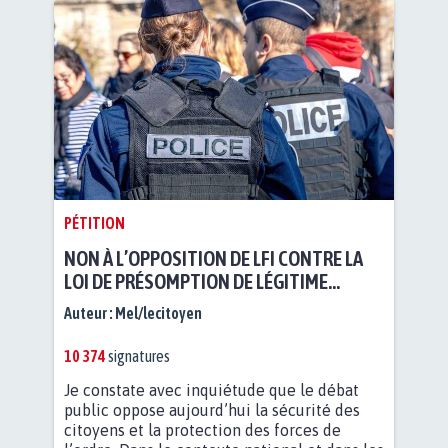
PÉTITION
NON À L’OPPOSITION DE LFI CONTRE LA
LOI DE PRÉSOMPTION DE LÉGITIME
DÉFENSE DES FDO ET LA PRISON À
Auteur :
Mel/lecitoyen
PERPÉTUITÉ POUR LES AGRESSEURS
D’ENFANTS
10 374
signatures
Je constate avec inquiétude que le débat
public oppose aujourd’hui la sécurité des
citoyens et la protection des forces de