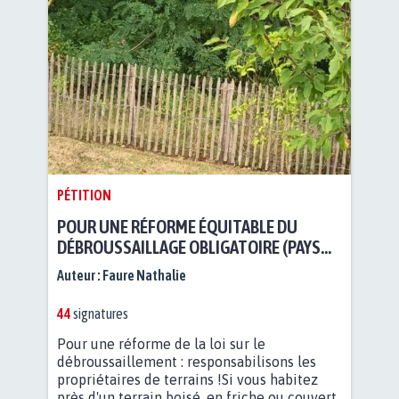
PÉTITION
POUR UNE RÉFORME ÉQUITABLE DU
DÉBROUSSAILLAGE OBLIGATOIRE (PAYS
BASQUE ET PYRÉNÉES-ATLANTIQUES)
Auteur :
Faure Nathalie
44
signatures
Pour une réforme de la loi sur le
débroussaillement : responsabilisons les
propriétaires de terrains !Si vous habitez
près d'un terrain boisé, en friche ou couvert