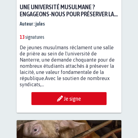
UNE UNIVERSITÉ MUSULMANE ?
ENGAGEONS-NOUS POUR PRÉSERVER LA
LAICITÉ DANS L'ÉDUCATION
Auteur :
jules
13
signatures
De jeunes musulmans réclament une salle
de prière au sein de l'université de
Nanterre, une demande choquante pour de
nombreux étudiants attachés à présever la
laicité, une valeur fondamentale de la
république.Avec le soutien de nombreux
syndicats,...
Je signe