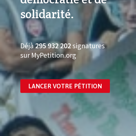
solidarité.
Déjà
295 932 215
signatures
sur MyPetition.org
LANCER VOTRE PÉTITION