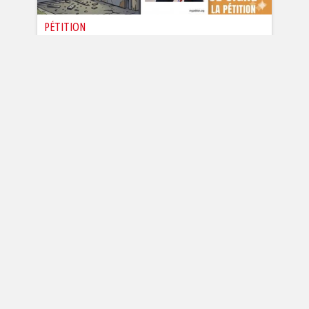
PÉTITION
URGENCE : CONTRE L'INSÉCURITÉ,
EXIGEONS LA POSE DE CAMÉRAS
DANS NOS RÉSIDENCES
Auteur :
Chris Roux
20.330
signatures
Signez et partager cette pétition.
Contre cette extension de la délinquance
et des trafics vers d’autres zones
C'est le moment d'intervenir pour renfor...
Je signe