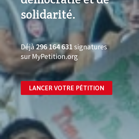
solidarité.
Déjà
296 164 647
signatures
sur MyPetition.org
LANCER VOTRE PÉTITION