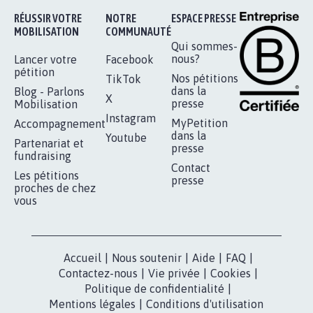
RÉUSSIR VOTRE
NOTRE
ESPACE PRESSE
MOBILISATION
COMMUNAUTÉ
Qui sommes-
nous?
Lancer votre
Facebook
pétition
Nos pétitions
TikTok
dans la
Blog - Parlons
X
presse
Mobilisation
Instagram
MyPetition
Accompagnement
dans la
Youtube
Partenariat et
presse
fundraising
Contact
Les pétitions
presse
proches de chez
vous
Accueil
|
Nous soutenir
|
Aide
|
FAQ
|
Contactez-nous
|
Vie privée
|
Cookies
|
Politique de confidentialité
|
Mentions légales
|
Conditions d'utilisation