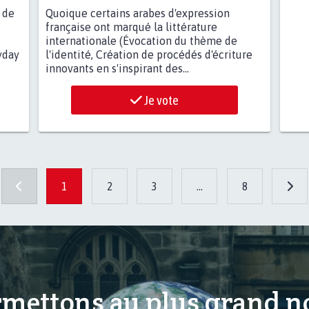
 de
Quoique certains arabes d'expression
française ont marqué la littérature
internationale (Évocation du thème de
yday
l'identité, Création de procédés d'écriture
.
innovants en s'inspirant des...
Je vote
1
2
3
...
8
mettons au plus grand 