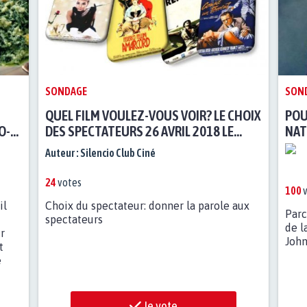
SONDAGE
SON
QUEL FILM VOULEZ-VOUS VOIR? LE CHOIX
POU
O-
DES SPECTATEURS 26 AVRIL 2018 LE
NAT
ROYAL EVIAN -
Auteur :
Silencio Club Ciné
24
votes
100
v
il
Choix du spectateur: donner la parole aux
Parc
spectateurs
de l
r
John
t
e
Je vote