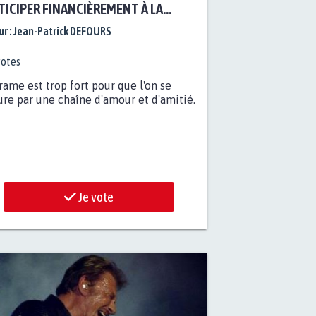
TICIPER FINANCIÈREMENT À LA
ONSTRUCTION DE NOTRE DAME DE
r :
Jean-Patrick DEFOURS
SUITE AU DRAME DU 15 AVRIL 2019
otes
rame est trop fort pour que l'on se
ure par une chaîne d'amour et d'amitié.
Je vote