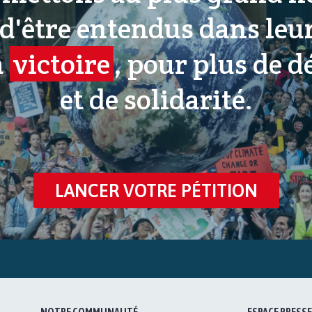
 d'être entendus dans leu
a
victoire
, pour plus de 
et de solidarité.
LANCER VOTRE PÉTITION