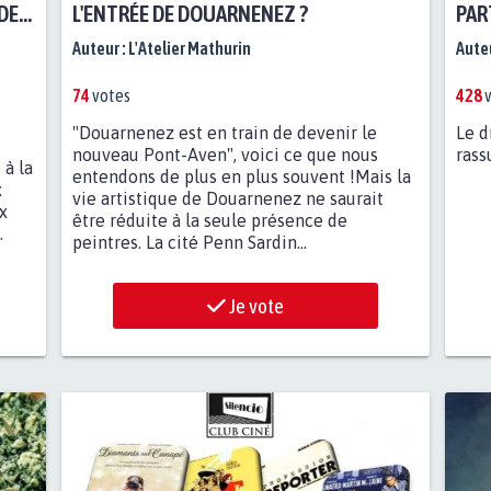
 DES
L'ENTRÉE DE DOUARNENEZ ?
PAR
REC
Auteur :
L'Atelier Mathurin
Auteu
PARIS 
?
74
votes
428
v
"Douarnenez est en train de devenir le
Le d
nouveau Pont-Aven", voici ce que nous
rass
 à la
entendons de plus en plus souvent !Mais la
x
vie artistique de Douarnenez ne saurait
x
être réduite à la seule présence de
.
peintres. La cité Penn Sardin...
Je vote