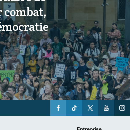
r combat,
démocratie