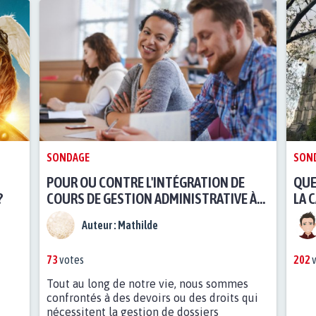
SONDAGE
SON
T
POUR OU CONTRE L'INTÉGRATION DE
QUE
?
COURS DE GESTION ADMINISTRATIVE À
LA 
L'ÉCOLE?
SEL
Auteur :
Mathilde
73
votes
202
v
Tout au long de notre vie, nous sommes
confrontés à des devoirs ou des droits qui
nécessitent la gestion de dossiers