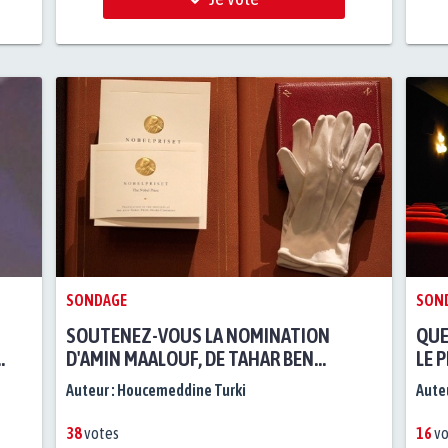
SONDAGE
SON
SOUTENEZ-VOUS LA NOMINATION
QUE
D'AMIN MAALOUF, DE TAHAR BEN
LE 
JELLOUN ET D'ALBERT MEMMI AU PRIX
Auteur :
Houcemeddine Turki
Auteu
NOBEL DE LITTÉRATURE ?
38
votes
16
vo