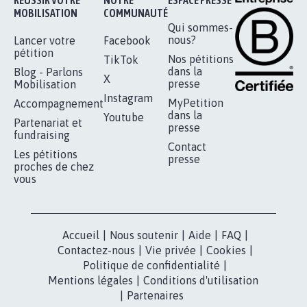
MOBILISATION
COMMUNAUTÉ
Qui sommes-
nous?
Lancer votre
Facebook
pétition
Nos pétitions
TikTok
dans la
Blog - Parlons
X
presse
Mobilisation
Instagram
MyPetition
Accompagnement
dans la
Youtube
Partenariat et
presse
fundraising
Contact
Les pétitions
presse
proches de chez
vous
Accueil
|
Nous soutenir
|
Aide
|
FAQ
|
Contactez-nous
|
Vie privée
|
Cookies
|
Politique de confidentialité
|
Mentions légales
|
Conditions d'utilisation
|
Partenaires