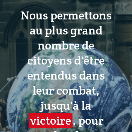
Nous permettons
au plus grand
nombre de
citoyens d'être
entendus dans
leur combat,
jusqu'à la
victoire
, pour