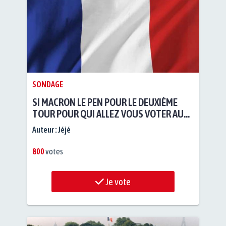
SONDAGE
SI MACRON LE PEN POUR LE DEUXIÈME
TOUR POUR QUI ALLEZ VOUS VOTER AU
DEUXIÈME TOUR DE LA PRÉSIDENCE
Auteur :
Jéjé
800
votes
Je vote