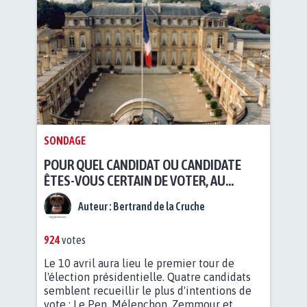
SONDAGE
POUR QUEL CANDIDAT OU CANDIDATE
ÊTES-VOUS CERTAIN DE VOTER, AU
PREMIER TOUR DE L'ÉLECTION
Auteur :
Bertrand de la Cruche
PRÉSIDENTIELLE, LE 10 AVRIL?
924
votes
Le 10 avril aura lieu le premier tour de
l'élection présidentielle. Quatre candidats
semblent recueillir le plus d'intentions de
vote : Le Pen, Mélenchon, Zemmour et