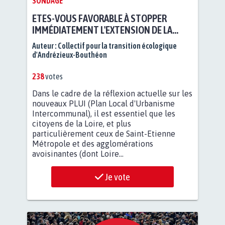
SONDAGE
ETES-VOUS FAVORABLE À STOPPER
IMMÉDIATEMENT L'EXTENSION DE LA
BÉTONISATION DES SOLS AGRICOLES OU
Auteur :
Collectif pour la transition écologique
FORESTIERS DANS LA LOIRE ?
d'Andrézieux-Bouthéon
238
votes
Dans le cadre de la réflexion actuelle sur les
nouveaux PLUI (Plan Local d'Urbanisme
Intercommunal), il est essentiel que les
citoyens de la Loire, et plus
particulièrement ceux de Saint-Etienne
Métropole et des agglomérations
avoisinantes (dont Loire...
Je vote