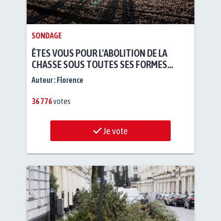
SONDAGE
ÊTES VOUS POUR L'ABOLITION DE LA
CHASSE SOUS TOUTES SES FORMES
(CHASSE TRADITIONNELLE, CHASSE À
Auteur :
Florence
COURRE...)?
36 776
votes
Je vote