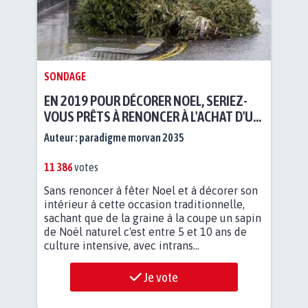
SONDAGE
EN 2019 POUR DÉCORER NOEL, SERIEZ-
VOUS PRÊTS À RENONCER À L'ACHAT D'UN
SAPIN NATUREL COUPÉ ?
Auteur :
paradigme morvan 2035
11 386
votes
Sans renoncer à fêter Noel et à décorer son
intérieur à cette occasion traditionnelle,
sachant que de la graine à la coupe un sapin
de Noël naturel c'est entre 5 et 10 ans de
culture intensive, avec intrans...
Je vote