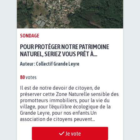
SONDAGE
POUR PROTÉGER NOTRE PATRIMOINE
NATUREL, SERIEZ VOUS PRÊT À
PARTICIPER AU RACHAT DE LA ZONE
Auteur :
Collectif Grande Leyre
FORESTIÈRE ENTRE LE BOURG DE
MOUSTEY ET LA GRANDE LEYRE ?
80
votes
Il est de notre devoir de citoyen, de
préserver cette Zone Naturelle sensible des
promotteurs immobiliers, pour la vie du
village, pour l'équilibre écologique de la
Grande Leyre, pour nos enfants.Un
association de citoyens peuvent...
Je vote