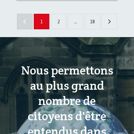
1
2
...
18
Nous permettons
au plus grand
nombre de
citoyens d'être
entendus dans