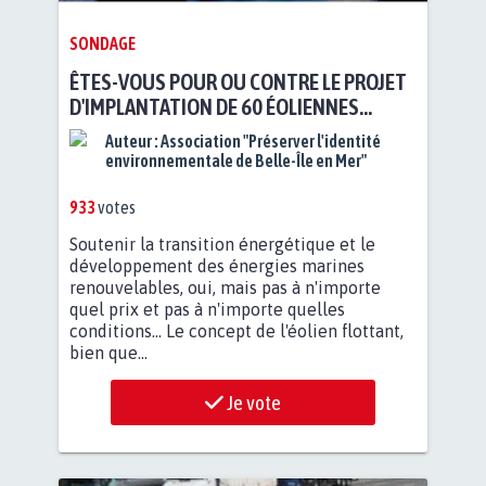
SONDAGE
ÊTES-VOUS POUR OU CONTRE LE PROJET
D'IMPLANTATION DE 60 ÉOLIENNES
FLOTTANTES DE 260 M DE HAUTEUR AU
Auteur :
Association "Préserver l'identité
LARGE DE BELLE-ÎLE-EN-MER ?
environnementale de Belle-Île en Mer"
933
votes
Soutenir la transition énergétique et le
développement des énergies marines
renouvelables, oui, mais pas à n'importe
quel prix et pas à n'importe quelles
conditions... Le concept de l'éolien flottant,
bien que...
Je vote