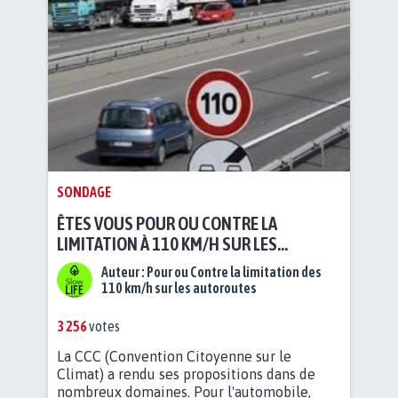
SONDAGE
ÊTES VOUS POUR OU CONTRE LA
LIMITATION À 110 KM/H SUR LES
AUTOROUTES?
Auteur :
Pour ou Contre la limitation des
110 km/h sur les autoroutes
3 256
votes
La CCC (Convention Citoyenne sur le
Climat) a rendu ses propositions dans de
nombreux domaines. Pour l'automobile,