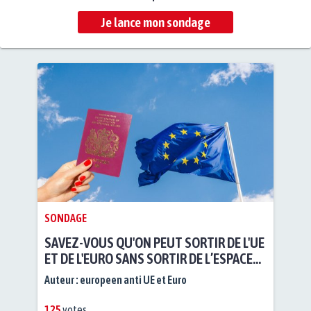
Je lance mon sondage
SONDAGE
SAVEZ-VOUS QU'ON PEUT SORTIR DE L'UE
ET DE L'EURO SANS SORTIR DE L’ESPACE
SCHENGEN, AGENCE SPATIALE
Auteur :
europeen anti UE et Euro
EUROPÉENNE, CEDH, AIRBUS,...?
125
votes