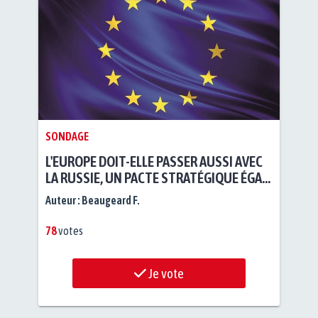
SONDAGE
L'EUROPE DOIT-ELLE PASSER AUSSI AVEC
LA RUSSIE, UN PACTE STRATÉGIQUE ÉGAL
À CELUI DE L'OTAN ?
Auteur :
Beaugeard F.
78
votes
Je vote