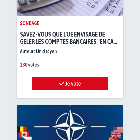
SONDAGE
SAVEZ-VOUS QUE L'UE ENVISAGE DE
GELER LES COMPTES BANCAIRES "EN CAS
DE CIRCONSTANCES EXCEPTIONNELLES" ?
Auteur :
Un citoyen
130
votes
Je vote