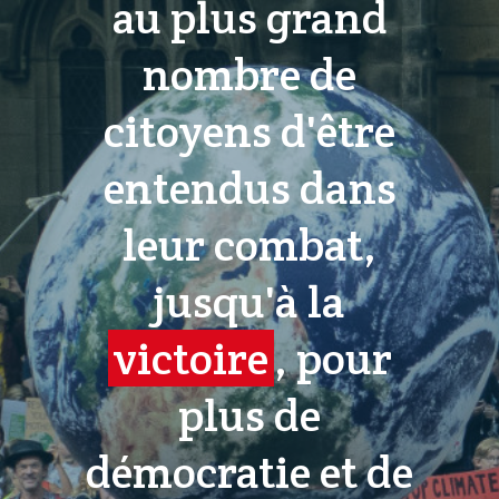
au plus grand
nombre de
citoyens d'être
entendus dans
leur combat,
jusqu'à la
victoire
, pour
plus de
démocratie et de