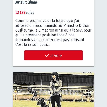
MACRON, SPA . EST -CE QUE VOUS ÊTES
Auteur :
Liliane
D'ACCORD ?
12 628
votes
Comme promis voici la lettre que j'ai
adressé en recommandé au Ministre Didier
Guillaume , à E.Macron ainsi qu'à la SPA pour
qu'ils prennent position face à nos
demandes.Un courrier n'est pas suffisant
c'est la raison pour...
Je vote