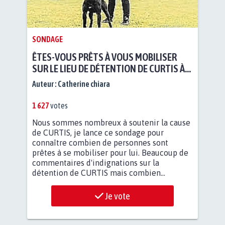
SONDAGE
ÊTES-VOUS PRÊTS À VOUS MOBILISER
SUR LE LIEU DE DÉTENTION DE CURTIS À
BEAUVAIS SI SA VIE ÉTAIT EN DANGER ?
Auteur :
Catherine chiara
1 627
votes
Nous sommes nombreux à soutenir la cause
de CURTIS, je lance ce sondage pour
connaître combien de personnes sont
prêtes à se mobiliser pour lui. Beaucoup de
commentaires d'indignations sur la
détention de CURTIS mais combien...
Je vote