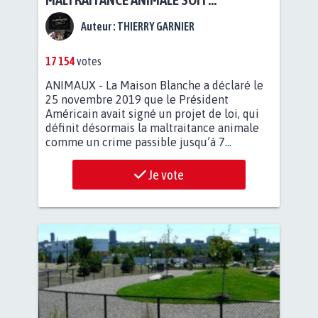
DÉSORMAIS UN CRIME PASSIBLE DE
Auteur :
THIERRY GARNIER
PRISON EN FRANCE ?
17 154
votes
ANIMAUX - La Maison Blanche a déclaré le
25 novembre 2019 que le Président
Américain avait signé un projet de loi, qui
définit désormais la maltraitance animale
comme un crime passible jusqu’à 7...
Je vote