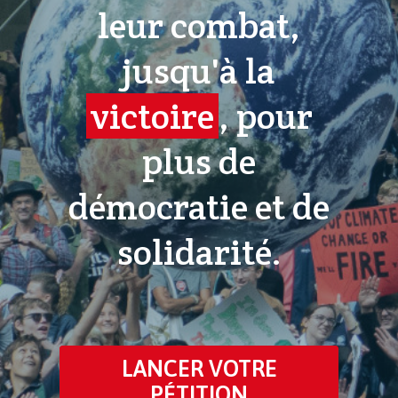
leur combat,
jusqu'à la
victoire
, pour
plus de
démocratie et de
solidarité.
LANCER VOTRE
PÉTITION