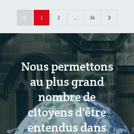
1
2
...
36
Nous permettons
au plus grand
nombre de
citoyens d'être
entendus dans