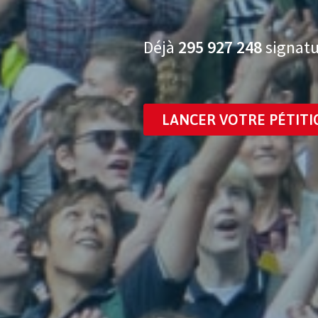
Déjà
295 927 264
signatu
LANCER VOTRE PÉTITI