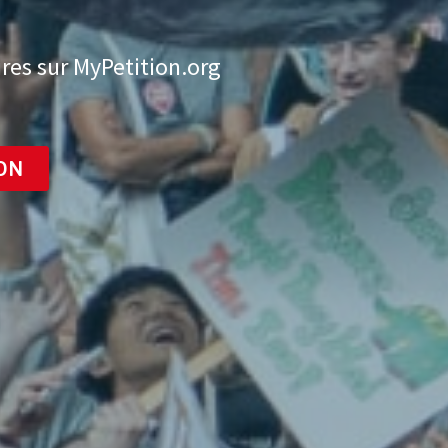
res sur MyPetition.org
ON