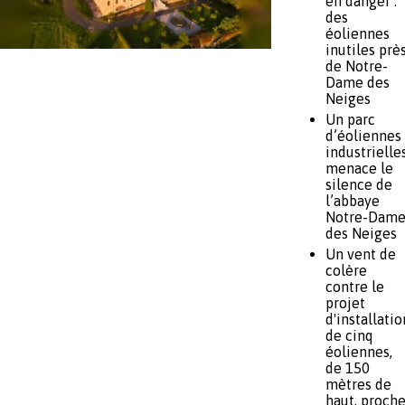
en danger :
des
éoliennes
inutiles prè
de Notre-
Dame des
Neiges
Un parc
d’éoliennes
industrielle
menace le
silence de
l’abbaye
Notre-Dam
des Neiges
Un vent de
colère
contre le
projet
d'installatio
de cinq
éoliennes,
de 150
mètres de
haut, proch