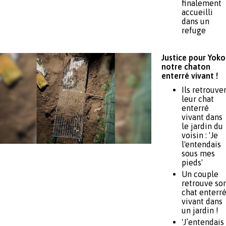
finalement
accueilli
dans un
refuge
Justice pour Yoko
notre chaton
enterré vivant !
Ils retrouve
leur chat
enterré
vivant dans
le jardin du
voisin : 'Je
l'entendais
sous mes
pieds'
Un couple
retrouve so
chat enterr
vivant dans
un jardin !
'J’entendais