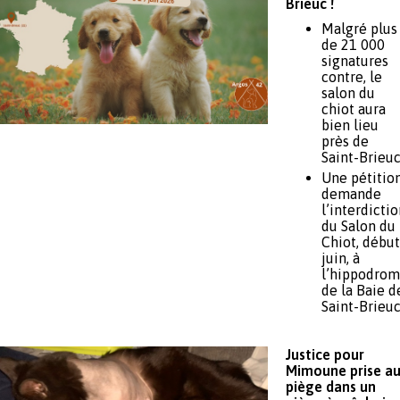
Brieuc !
Malgré plus
de 21 000
signatures
contre, le
salon du
chiot aura
bien lieu
près de
Saint-Brieu
Une pétitio
demande
l’interdicti
du Salon du
Chiot, début
juin, à
l’hippodro
de la Baie d
Saint-Brieu
Justice pour
Mimoune prise a
piège dans un