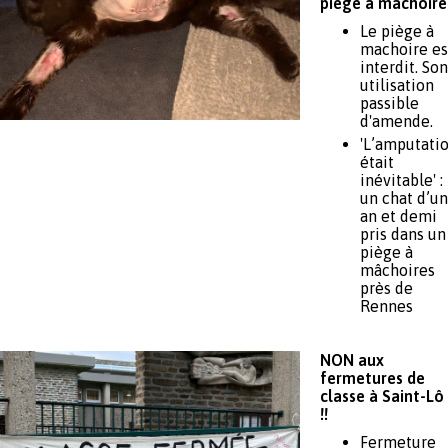
piège à mâchoire 
Le piège à
machoire es
interdit. Son
utilisation
passible
d'amende.
'L’amputati
était
inévitable' :
un chat d’un
an et demi
pris dans un
piège à
mâchoires
près de
Rennes
NON aux
fermetures de
classe à Saint-Lô
!!
Fermeture