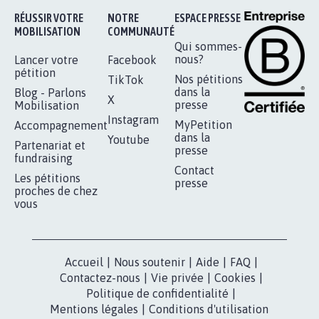
RÉUSSIR VOTRE
NOTRE
ESPACE PRESSE
MOBILISATION
COMMUNAUTÉ
Qui sommes-
nous?
Lancer votre
Facebook
pétition
Nos pétitions
TikTok
dans la
Blog - Parlons
X
presse
Mobilisation
Instagram
MyPetition
Accompagnement
dans la
Youtube
Partenariat et
presse
fundraising
Contact
Les pétitions
presse
proches de chez
vous
Accueil
|
Nous soutenir
|
Aide
|
FAQ
|
Contactez-nous
|
Vie privée
|
Cookies
|
Politique de confidentialité
|
Mentions légales
|
Conditions d'utilisation