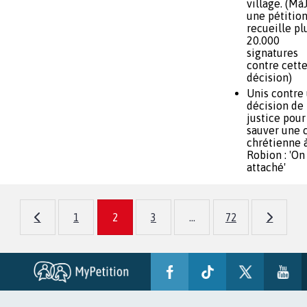
village. (MàJ
une pétitio
recueille pl
20.000
signatures
contre cett
décision)
Unis contre
décision de
justice pour
sauver une 
chrétienne 
Robion : 'On
attaché'
1
2
3
...
72