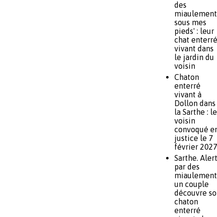
des
miaulement
sous mes
pieds' : leur
chat enterr
vivant dans
le jardin du
voisin
Chaton
enterré
vivant à
Dollon dans
la Sarthe : le
voisin
convoqué e
justice le 7
février 202
Sarthe. Aler
par des
miaulement
un couple
découvre so
chaton
enterré