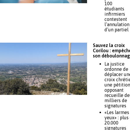
100
étudiants
infirmiers
contestent
l’annulation
d’un partiel
Sauvez la croix
Corilou : empêch
son déboulonnag
La justice
ordonne de
déplacer un
croix chréti
une pétition
opposant
recueille de
milliers de
signatures
«Les larmes
yeux» : plus
20.000
signatures