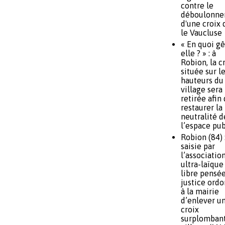
contre le
déboulonn
d'une croix 
le Vaucluse
« En quoi gê
elle ? » : à
Robion, la c
située sur l
hauteurs du
village sera
retirée afin 
restaurer la
neutralité d
l’espace pub
Robion (84) 
saisie par
l’associatio
ultra-laïque
libre pensée
justice ord
à la mairie
d’enlever u
croix
surplombant