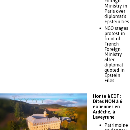
Foreign
Ministry in
Paris over
diplomat's
Epstein ties
NGO stages
protest in
front of
French
Foreign
Ministry
after
diplomat
quoted in
Epstein
Files
Honte à EDF :
Dites NON à 6
éoliennes en
Ardèche, à
Laveyrune
Patrimoine