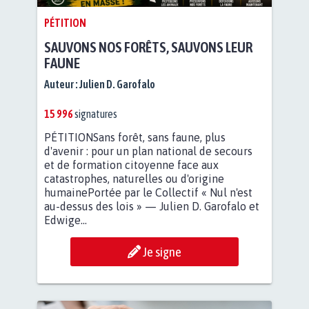
ET
PÉTITION
PROFESSI
!
SAUVONS NOS FORÊTS, SAUVONS LEUR
FAUNE
Auteur :
Julien D. Garofalo
15 996
signatures
PÉTITIONSans forêt, sans faune, plus
d'avenir : pour un plan national de secours
et de formation citoyenne face aux
catastrophes, naturelles ou d'origine
humainePortée par le Collectif « Nul n'est
au-dessus des lois » — Julien D. Garofalo et
Edwige...
Je signe