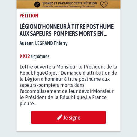
PÉTITION
LÉGION D'HONNEUR À TITRE POSTHUME
AUX SAPEURS-POMPIERS MORTS EN
ACCOMPLISSANT LEUR...
Auteur :
LEGRAND Thierry
9 912
signatures
Lettre ouverte à Monsieur le Président de la
RépubliqueObjet : Demande d'attribution de
la Légion d'honneur à titre posthume aux
sapeurs-pompiers morts dans
l'accomplissement de leur devoirMonsieur
le Président de la République,La France
pleure...
Je signe