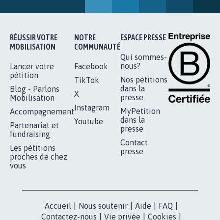
RÉUSSIR VOTRE
NOTRE
ESPACE PRESSE
MOBILISATION
COMMUNAUTÉ
Qui sommes-
nous?
Lancer votre
Facebook
pétition
Nos pétitions
TikTok
dans la
Blog - Parlons
X
presse
Mobilisation
Instagram
MyPetition
Accompagnement
dans la
Youtube
Partenariat et
presse
fundraising
Contact
Les pétitions
presse
proches de chez
vous
Accueil
|
Nous soutenir
|
Aide
|
FAQ
|
Contactez-nous
|
Vie privée
|
Cookies
|