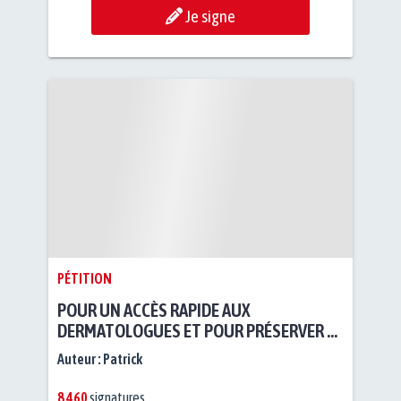
Je signe
PÉTITION
POUR UN ACCÈS RAPIDE AUX
DERMATOLOGUES ET POUR PRÉSERVER LA
MISSION SANTÉ PUBLIQUE DES MÉDECINS
Auteur :
Patrick
SPÉCIALISTES
8 460
signatures