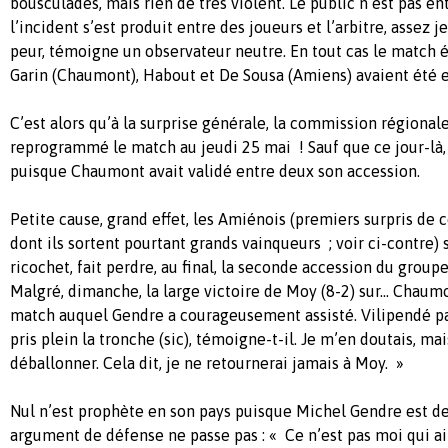
bousculades, mais rien de très violent. Le public n’est pas ent
l’incident s’est produit entre des joueurs et l’arbitre, assez
peur, témoigne un observateur neutre. En tout cas le match ét
Garin (Chaumont), Habout et De Sousa (Amiens) avaient été e
C’est alors qu’à la surprise générale, la commission régionale
reprogrammé le match au jeudi 25 mai ! Sauf que ce jour-là, p
puisque Chaumont avait validé entre deux son accession.
Petite cause, grand effet, les Amiénois (premiers surpris de 
dont ils sortent pourtant grands vainqueurs ; voir ci-contre) 
ricochet, fait perdre, au final, la seconde accession du group
Malgré, dimanche, la large victoire de Moy (8-2) sur... Chaum
match auquel Gendre a courageusement assisté. Vilipendé par
pris plein la tronche (sic), témoigne-t-il. Je m’en doutais, ma
déballonner. Cela dit, je ne retournerai jamais à Moy. »
Nul n’est prophète en son pays puisque Michel Gendre est de
argument de défense ne passe pas : « Ce n’est pas moi qui ai 