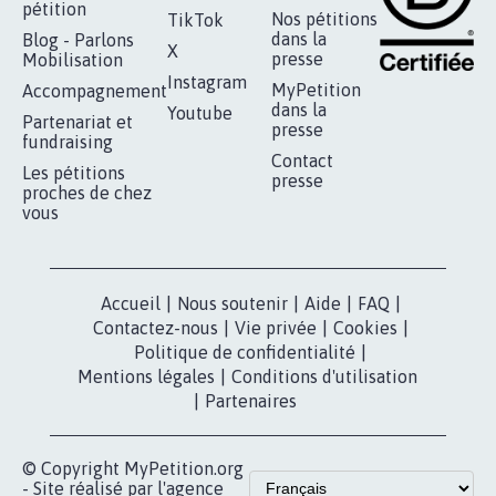
RÉUSSIR VOTRE
NOTRE
ESPACE PRESSE
MOBILISATION
COMMUNAUTÉ
Qui sommes-
nous?
Lancer votre
Facebook
pétition
Nos pétitions
TikTok
dans la
Blog - Parlons
X
presse
Mobilisation
Instagram
MyPetition
Accompagnement
dans la
Youtube
Partenariat et
presse
fundraising
Contact
Les pétitions
presse
proches de chez
vous