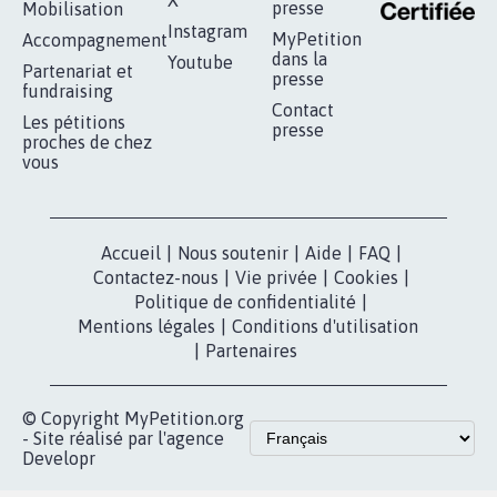
RÉUSSIR VOTRE
NOTRE
ESPACE PRESSE
MOBILISATION
COMMUNAUTÉ
Qui sommes-
nous?
Lancer votre
Facebook
pétition
Nos pétitions
TikTok
dans la
Blog - Parlons
X
presse
Mobilisation
Instagram
MyPetition
Accompagnement
dans la
Youtube
Partenariat et
presse
fundraising
Contact
Les pétitions
presse
proches de chez
vous
Accueil
|
Nous soutenir
|
Aide
|
FAQ
|
Contactez-nous
|
Vie privée
|
Cookies
|