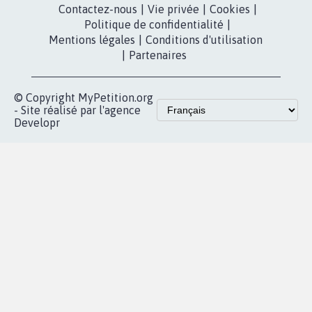
dans la
Youtube
Partenariat et
presse
fundraising
Contact
Les pétitions
presse
proches de chez
vous
Accueil
|
Nous soutenir
|
Aide
|
FAQ
|
Contactez-nous
|
Vie privée
|
Cookies
|
Politique de confidentialité
|
Mentions légales
|
Conditions d'utilisation
|
Partenaires
© Copyright MyPetition.org
- Site réalisé par l'agence
Developr