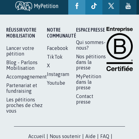
SOYONS TOUS MOBILISÉS...
16.828
signatures
Je signe
RÉUSSIR VOTRE
NOTRE
ESPACE PRESSE
MOBILISATION
COMMUNAUTÉ
Qui sommes-
nous?
Lancer votre
Facebook
pétition
Nos pétitions
TikTok
dans la
Blog - Parlons
X
presse
Mobilisation
Instagram
MyPetition
Accompagnement