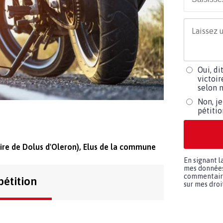
Oui, di
victoir
selon m
Non, je
pétiti
ire de Dolus d'Oleron), Elus de la commune
En signant l
mes données 
commentaires
pétition
sur mes droit