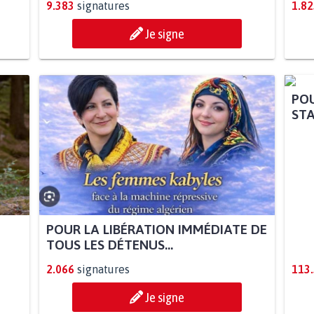
9.383
signatures
1.82
Je signe
POUR LA LIBÉRATION IMMÉDIATE DE
POU
TOUS LES DÉTENUS...
STA
2.066
signatures
113
Je signe