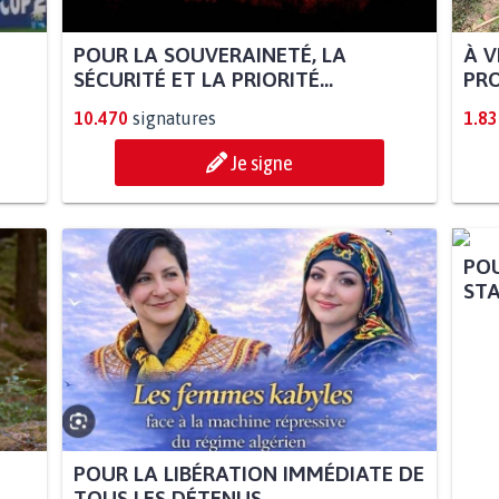
POUR LA SOUVERAINETÉ, LA
À V
SÉCURITÉ ET LA PRIORITÉ...
PRO
10.470
signatures
1.83
Je signe
POU
STA
POUR LA LIBÉRATION IMMÉDIATE DE
TOUS LES DÉTENUS...