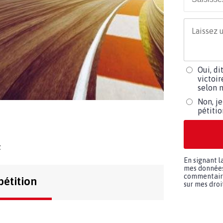
Oui, di
victoir
selon m
Non, je
pétiti
t
En signant l
mes données 
commentaires
pétition
sur mes droit