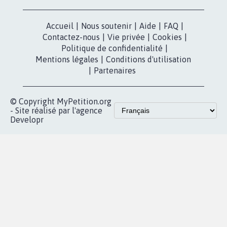
X
presse
Mobilisation
Instagram
MyPetition
Accompagnement
dans la
Youtube
Partenariat et
presse
fundraising
Contact
Les pétitions
presse
proches de chez
vous
Accueil
|
Nous soutenir
|
Aide
|
FAQ
|
Contactez-nous
|
Vie privée
|
Cookies
|
Politique de confidentialité
|
Mentions légales
|
Conditions d'utilisation
|
Partenaires
© Copyright MyPetition.org
- Site réalisé par l'agence
Developr