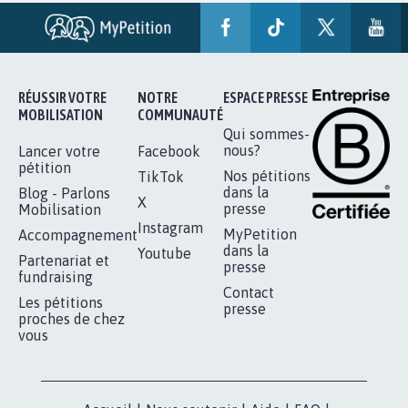
RÉUSSIR VOTRE
NOTRE
ESPACE PRESSE
MOBILISATION
COMMUNAUTÉ
Qui sommes-
nous?
Lancer votre
Facebook
pétition
Nos pétitions
TikTok
dans la
Blog - Parlons
X
presse
Mobilisation
Instagram
MyPetition
Accompagnement
dans la
Youtube
Partenariat et
presse
fundraising
Contact
Les pétitions
presse
proches de chez
vous