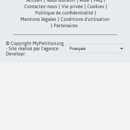
dans la
Youtube
Partenariat et
presse
fundraising
Contact
Les pétitions
presse
proches de chez
vous
Accueil
|
Nous soutenir
|
Aide
|
FAQ
|
Contactez-nous
|
Vie privée
|
Cookies
|
Politique de confidentialité
|
Mentions légales
|
Conditions d'utilisation
|
Partenaires
© Copyright MyPetition.org
- Site réalisé par l'agence
Developr