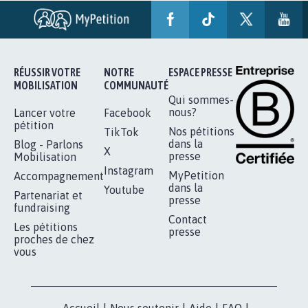
AGRESSION DE MON FILS THÉO :
SOYONS TOUS MOBILISÉS...
16.841
signatures
Je signe
RÉUSSIR VOTRE
NOTRE
ESPACE PRESSE
MOBILISATION
COMMUNAUTÉ
Qui sommes-
nous?
Lancer votre
Facebook
pétition
Nos pétitions
TikTok
dans la
Blog - Parlons
X
presse
Mobilisation
Instagram
MyPetition
Accompagnement