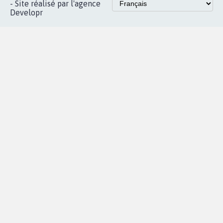
Instagram
MyPetition
Accompagnement
dans la
Youtube
Partenariat et
presse
fundraising
Contact
Les pétitions
presse
proches de chez
vous
Accueil
|
Nous soutenir
|
Aide
|
FAQ
|
Contactez-nous
|
Vie privée
|
Cookies
|
Politique de confidentialité
|
Mentions légales
|
Conditions d'utilisation
|
Partenaires
© Copyright MyPetition.org
- Site réalisé par l'agence
Developr