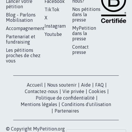
AGRESSION DE MON FILS THÉO :
SOYONS TOUS MOBILISÉS...
16.807
signatures
Je signe
RÉUSSIR VOTRE
NOTRE
ESPACE PRESSE
MOBILISATION
COMMUNAUTÉ
Qui sommes-
nous?
Lancer votre
Facebook
pétition
Nos pétitions
TikTok
dans la
Blog - Parlons
X
presse
Mobilisation