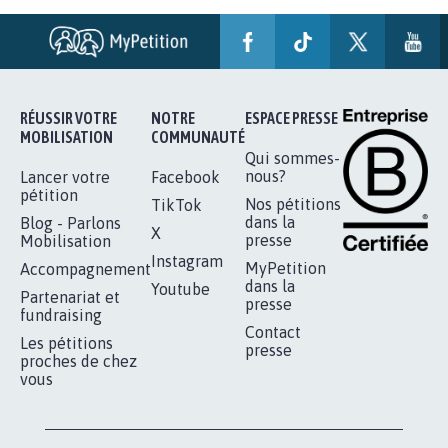
AGRESSION DE MON FILS THÉO :
SOYONS TOUS MOBILISÉS...
16.863
signatures
Je signe
RÉUSSIR VOTRE
NOTRE
ESPACE PRESSE
MOBILISATION
COMMUNAUTÉ
Qui sommes-
nous?
Lancer votre
Facebook
pétition
Nos pétitions
TikTok
dans la
Blog - Parlons
X
presse
Mobilisation
Instagram