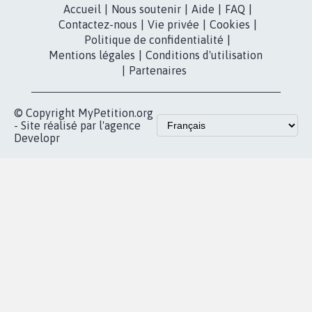
MyPetition
Accompagnement
dans la
Youtube
Partenariat et
presse
fundraising
Contact
Les pétitions
presse
proches de chez
vous
Accueil
|
Nous soutenir
|
Aide
|
FAQ
|
Contactez-nous
|
Vie privée
|
Cookies
|
Politique de confidentialité
|
Mentions légales
|
Conditions d'utilisation
|
Partenaires
© Copyright MyPetition.org
- Site réalisé par l'agence
Developr