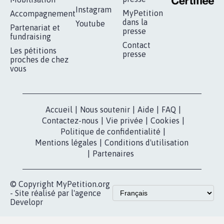
16.829
signatures
Je signe
RÉUSSIR VOTRE
NOTRE
ESPACE PRESSE
MOBILISATION
COMMUNAUTÉ
Qui sommes-
nous?
Lancer votre
Facebook
pétition
Nos pétitions
TikTok
dans la
Blog - Parlons
X
presse
Mobilisation
Instagram
MyPetition
Accompagnement
dans la
Youtube
Partenariat et
presse
fundraising