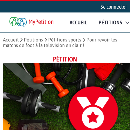
Se connecter
ACCUEIL
PÉTITIONS
Accueil
Pétitions
Pétitions sports
Pour revoir les
matchs de foot à la télévision en clair !
PÉTITION