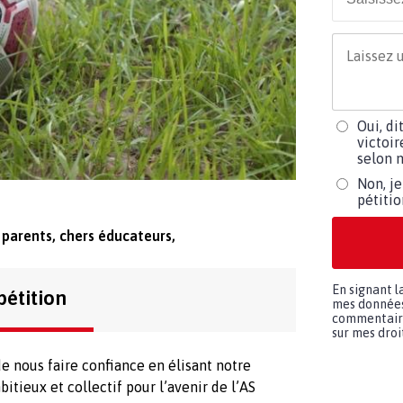
Oui, di
victoir
selon m
Non, je
pétiti
 parents, chers éducateurs,
En signant l
pétition
mes données 
commentaires
sur mes droit
e nous faire confiance en élisant notre
itieux et collectif pour l’avenir de l’AS