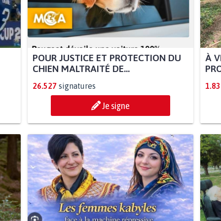
POUR JUSTICE ET PROTECTION DU
À V
CHIEN MALTRAITÉ DE...
PRO
26.527
signatures
1.83
Je signe