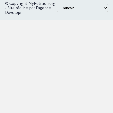
Accueil
|
Nous soutenir
|
Aide
|
FAQ
|
Contactez-nous
|
Vie privée
|
Cookies
|
Politique de confidentialité
|
Mentions légales
|
Conditions d'utilisation
|
Partenaires
© Copyright MyPetition.org
- Site réalisé par l'agence
Developr