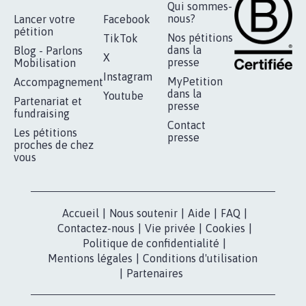
RÉUSSIR VOTRE
NOTRE
ESPACE PRESSE
MOBILISATION
COMMUNAUTÉ
Qui sommes-
nous?
Lancer votre
Facebook
pétition
Nos pétitions
TikTok
dans la
Blog - Parlons
X
presse
Mobilisation
Instagram
MyPetition
Accompagnement
dans la
Youtube
Partenariat et
presse
fundraising
Contact
Les pétitions
presse
proches de chez
vous