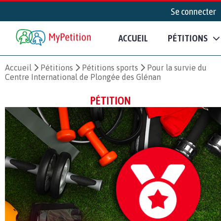
Se connecter
ACCUEIL
PÉTITIONS
Accueil
Pétitions
Pétitions sports
Pour la survie du
Centre International de Plongée des Glénan
PÉTITION