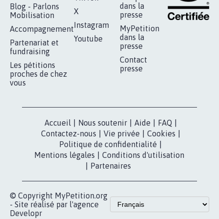
RÉUSSIR VOTRE
NOTRE
ESPACE PRESSE
MOBILISATION
COMMUNAUTÉ
Qui sommes-
nous?
Lancer votre
Facebook
pétition
Nos pétitions
TikTok
dans la
Blog - Parlons
X
presse
Mobilisation
Instagram
MyPetition
Accompagnement
dans la
Youtube
Partenariat et
presse
fundraising
Contact
Les pétitions
presse
proches de chez
vous
Accueil
|
Nous soutenir
|
Aide
|
FAQ
|