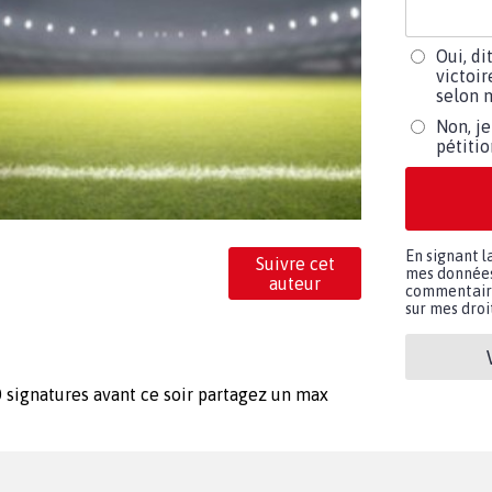
Oui, di
victoir
selon m
Non, je
pétiti
En signant l
Suivre cet
mes données 
auteur
commentaires
sur mes droit
0 signatures avant ce soir partagez un max