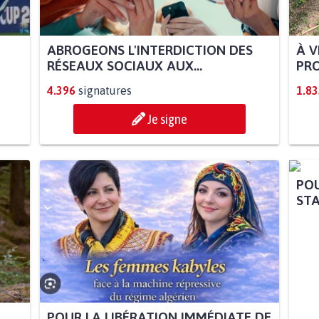
ABROGEONS L'INTERDICTION DES
À V
RÉSEAUX SOCIAUX AUX...
PRO
4.396
signatures
1.83
Je signe
POU
STA
POUR LA LIBÉRATION IMMÉDIATE DE