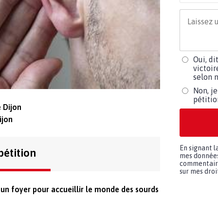
Oui, di
victoir
selon m
Non, je
pétiti
 Dijon
ijon
En signant l
pétition
mes données 
commentaires
sur mes droit
un foyer pour accueillir le monde des sourds