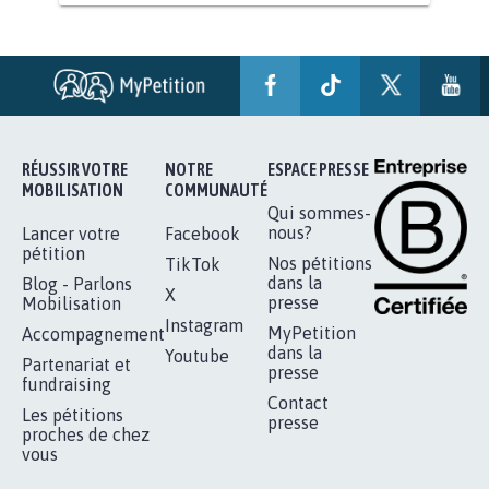
RENDRE LES CRIMES SEXUELS SUR
MINEURS IMPRESCRIPTIBLES
92.311
signatures
Je signe
RÉUSSIR VOTRE
NOTRE
ESPACE PRESSE
MOBILISATION
COMMUNAUTÉ
Qui sommes-
nous?
Lancer votre
Facebook
pétition
Nos pétitions
TikTok
dans la
Blog - Parlons