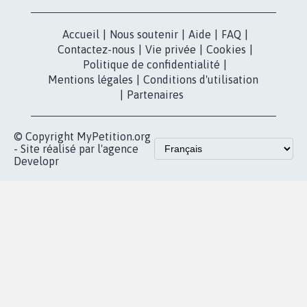
X
presse
Mobilisation
Instagram
MyPetition
Accompagnement
dans la
Youtube
Partenariat et
presse
fundraising
Contact
Les pétitions
presse
proches de chez
vous
Accueil
|
Nous soutenir
|
Aide
|
FAQ
|
Contactez-nous
|
Vie privée
|
Cookies
|
Politique de confidentialité
|
Mentions légales
|
Conditions d'utilisation
|
Partenaires
© Copyright MyPetition.org
- Site réalisé par l'agence
Developr