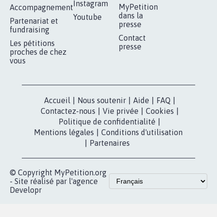
RÉUSSIR VOTRE
NOTRE
ESPACE PRESSE
MOBILISATION
COMMUNAUTÉ
Qui sommes-
nous?
Lancer votre
Facebook
pétition
Nos pétitions
TikTok
dans la
Blog - Parlons
X
presse
Mobilisation
Instagram
MyPetition
Accompagnement
dans la
Youtube
Partenariat et
presse
fundraising
Contact
Les pétitions
presse
proches de chez
vous
Accueil
|
Nous soutenir
|
Aide
|
FAQ
|
Contactez-nous
|
Vie privée
|
Cookies
|
Politique de confidentialité
|