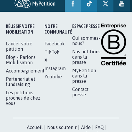
SOYONS TOUS MOBILISÉS...
16.845
signatures
Je signe
RÉUSSIR VOTRE
NOTRE
ESPACE PRESSE
MOBILISATION
COMMUNAUTÉ
Qui sommes-
nous?
Lancer votre
Facebook
pétition
Nos pétitions
TikTok
dans la
Blog - Parlons
X
presse
Mobilisation
Instagram
MyPetition
Accompagnement
dans la
Youtube