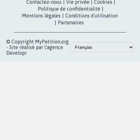
Partenariat et
presse
fundraising
Contact
Les pétitions
presse
proches de chez
vous
Accueil
|
Nous soutenir
|
Aide
|
FAQ
|
Contactez-nous
|
Vie privée
|
Cookies
|
Politique de confidentialité
|
Mentions légales
|
Conditions d'utilisation
|
Partenaires
© Copyright MyPetition.org
- Site réalisé par l'agence
Developr