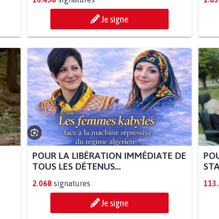
Je signe
POUR LA LIBÉRATION IMMÉDIATE DE
POU
TOUS LES DÉTENUS...
STA
2.068
signatures
113
Je signe