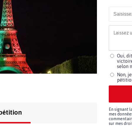
Oui, di
victoir
selon m
Non, je
pétiti
En signant l
pétition
mes données 
commentaires
sur mes droit