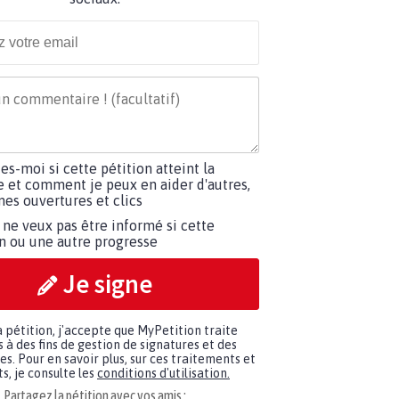
tes-moi si cette pétition atteint la
e et comment je peux en aider d'autres,
es ouvertures et clics
 ne veux pas être informé si cette
on ou une autre progresse
Je signe
a pétition, j'accepte que MyPetition traite
à des fins de gestion de signatures et des
. Pour en savoir plus, sur ces traitements et
s, je consulte les
conditions d'utilisation.
Partagez la pétition avec vos amis :