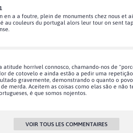
1
u'on en a a foutre, plein de monuments chez nous et
 au couleurs du portugal alors leur tour on sent tape
nse.
 atitude horrível connosco, chamando-nos de "porc
or de cotovelo e ainda estão a pedir uma repetição
nsultado gravemente, demonstrando o quanto o povo 
 de merda. Aceitem as coisas como elas são e não
ortugueses, é que somos nojentos.
VOIR TOUS LES COMMENTAIRES