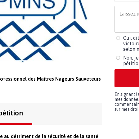
Oui, di
victoir
selon m
Non, je
pétiti
rofessionnel des Maîtres Nageurs Sauveteurs
En signant l
mes données 
commentaires
sur mes droit
pétition
e au détriment de la sécurité et de la santé