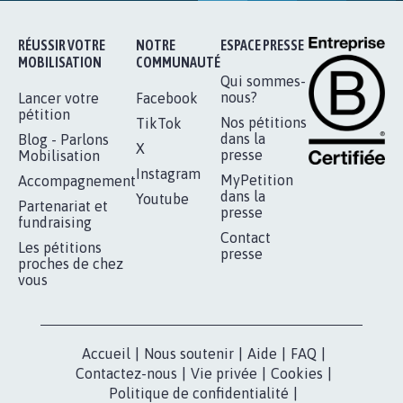
16.842
signatures
Je signe
RÉUSSIR VOTRE
NOTRE
ESPACE PRESSE
MOBILISATION
COMMUNAUTÉ
Qui sommes-
nous?
Lancer votre
Facebook
pétition
Nos pétitions
TikTok
dans la
Blog - Parlons
X
presse
Mobilisation
Instagram
MyPetition
Accompagnement
dans la
Youtube
Partenariat et
presse
fundraising