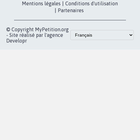
Contact
Les pétitions
presse
proches de chez
vous
Accueil
|
Nous soutenir
|
Aide
|
FAQ
|
Contactez-nous
|
Vie privée
|
Cookies
|
Politique de confidentialité
|
Mentions légales
|
Conditions d'utilisation
|
Partenaires
© Copyright MyPetition.org
- Site réalisé par l'agence
Developr