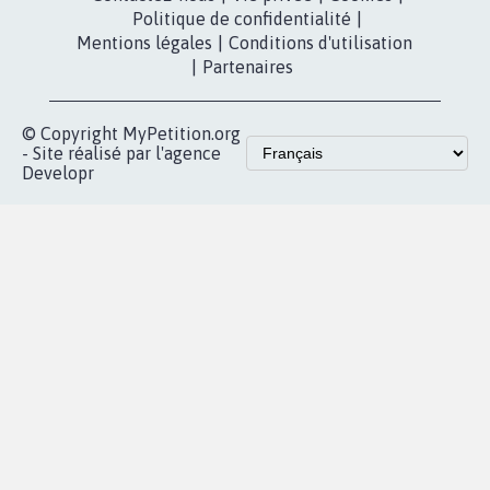
presse
fundraising
Contact
Les pétitions
presse
proches de chez
vous
Accueil
|
Nous soutenir
|
Aide
|
FAQ
|
Contactez-nous
|
Vie privée
|
Cookies
|
Politique de confidentialité
|
Mentions légales
|
Conditions d'utilisation
|
Partenaires
© Copyright MyPetition.org
- Site réalisé par l'agence
Developr