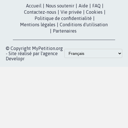
Instagram
MyPetition
Accompagnement
dans la
Youtube
Partenariat et
presse
fundraising
Contact
Les pétitions
presse
proches de chez
vous
Accueil
|
Nous soutenir
|
Aide
|
FAQ
|
Contactez-nous
|
Vie privée
|
Cookies
|
Politique de confidentialité
|
Mentions légales
|
Conditions d'utilisation
|
Partenaires
© Copyright MyPetition.org
- Site réalisé par l'agence
Developr