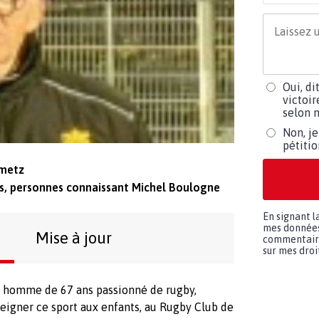
Oui, di
victoir
selon m
Non, je
pétiti
 metz
ts, personnes connaissant Michel Boulogne
En signant l
mes données 
Mise à jour
commentaires
sur mes droit
n homme de 67 ans passionné de rugby,
eigner ce sport aux enfants, au Rugby Club de