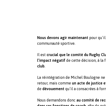
Nous devons agir maintenant
pour qu’il
communauté sportive.
Il est
crucial que le comité du Rugby C
l’impact négatif
de cette décision, à la f
club
.
La réintégration de Michel Boulogne ne
retour, mais comme
un acte de justice 
de
dévouement
qu’il a consacrées à for
Nous demandons donc
au comité de rec
dans ses fonctions de coach
, afin de pr