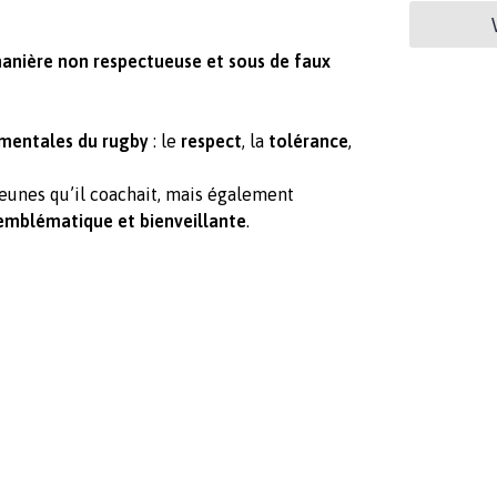
manière non respectueuse et sous de faux
mentales du rugby
: le
respect
, la
tolérance
,
jeunes qu’il coachait, mais également
emblématique et bienveillante
.