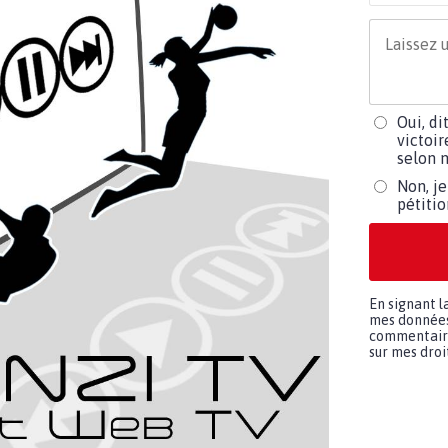
Oui, di
victoir
selon m
Non, je
pétiti
En signant l
mes données 
commentaires
sur mes droit