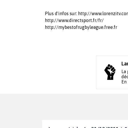
Plus d'infos sur: http://www.lorenzitv.co
http://www.directsport.fr/fr/
http://mybestofrugbyleague.free.fr
La
La 
déc
En