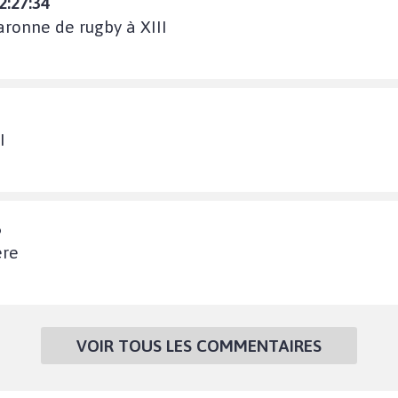
2:27:34
aronne de rugby à XIII
I
6
ère
VOIR TOUS LES COMMENTAIRES