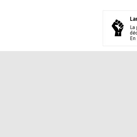
La
La 
déc
En