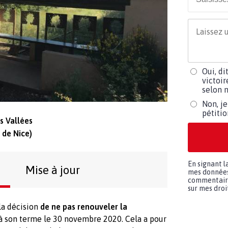
Oui, di
victoir
selon m
Non, je
pétiti
s Vallées
 de Nice)
En signant l
Mise à jour
mes données 
commentaires
sur mes droit
 la décision
de ne pas renouveler la
 à son terme le 30 novembre 2020. Cela a pour