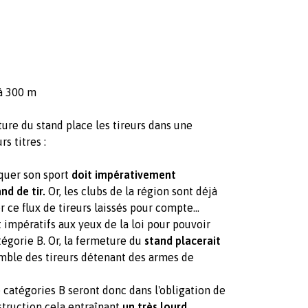
 à 300 m
ture du stand place les tireurs dans une
s titres :
iquer son sport
doit impérativement
and de tir.
Or, les clubs de la région sont déjà
r ce flux de tireurs laissés pour compte…
t impératifs aux yeux de la loi pour pouvoir
tégorie B. Or, la fermeture du
stand placerait
mble des tireurs détenant des armes de
 catégories B seront donc dans l'obligation de
struction cela entraînant
un très lourd