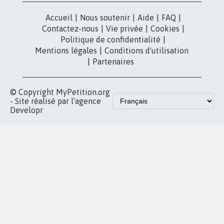
Mobilisation
Instagram
MyPetition
Accompagnement
dans la
Youtube
Partenariat et
presse
fundraising
Contact
Les pétitions
presse
proches de chez
vous
Accueil
|
Nous soutenir
|
Aide
|
FAQ
|
Contactez-nous
|
Vie privée
|
Cookies
|
Politique de confidentialité
|
Mentions légales
|
Conditions d'utilisation
|
Partenaires
© Copyright MyPetition.org
- Site réalisé par l'agence
Developr