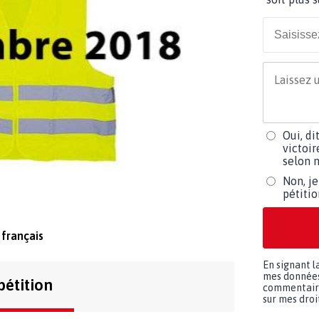
Oui, di
victoir
selon m
Non, je
pétiti
 français
En signant l
mes données 
pétition
commentaires
sur mes droit