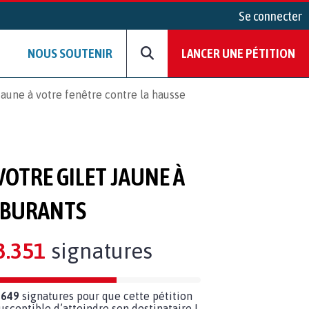
Se connecter
NOUS SOUTENIR
LANCER UNE PÉTITION
aune à votre fenêtre contre la hausse
OTRE GILET JAUNE À
ARBURANTS
3.351
signatures
 649
signatures pour que cette pétition
susceptible d’atteindre son destinataire !