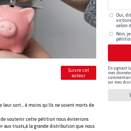
Oui, di
victoir
selon m
Non, je
pétiti
En signant l
Suivre cet
mes données 
auteur
commentaires
sur mes droit
e leur sort... à moins qu'ils ne soient morts de
de soutenir cette pétition nous éviterions
 aux trusts,à la grande distribution que nous