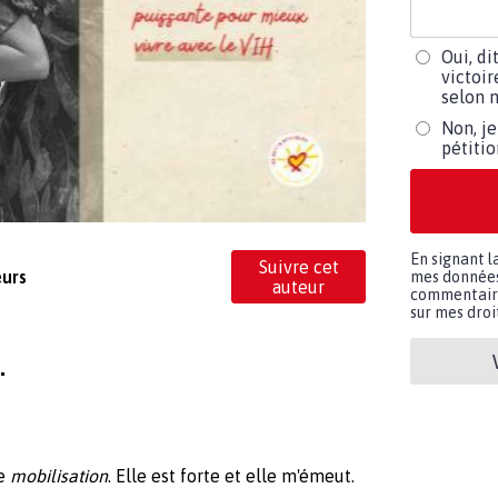
Oui, di
victoir
selon m
Non, je
pétiti
En signant l
Suivre cet
eurs
mes données 
auteur
commentaires
sur mes droit
.
re
mobilisation
. Elle est forte et elle m'émeut.