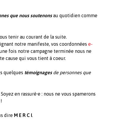
onnes que nous soutenons
au quotidien comme
ous tenir au courant de la suite.
signant notre manifeste, vos coordonnées
e-
, une fois notre campagne terminée nous ne
te cause qui vous tient à coeur.
us quelques
témoignages
de personnes que
. Soyez en rassuré⸱e : nous ne vous spamerons
!
us dire
M E R C I
.