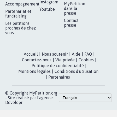
RÉUSSIR VOTRE
NOTRE
ESPACE PRESSE
MOBILISATION
COMMUNAUTÉ
Qui sommes-
nous?
Lancer votre
Facebook
pétition
Nos pétitions
TikTok
dans la
Blog - Parlons
X
presse
Mobilisation
Instagram
MyPetition
Accompagnement
dans la
Youtube
Partenariat et
presse
fundraising
Contact
Les pétitions
presse
proches de chez
vous
Accueil
|
Nous soutenir
|
Aide
|
FAQ
|
Contactez-nous
|
Vie privée
|
Cookies
|
Politique de confidentialité
|