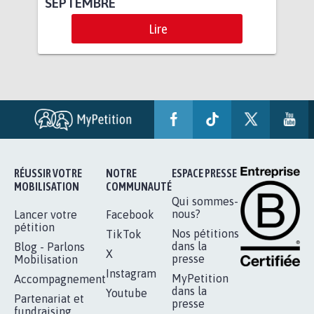
SEPTEMBRE
Lire
RÉUSSIR VOTRE
NOTRE
ESPACE PRESSE
MOBILISATION
COMMUNAUTÉ
Qui sommes-
nous?
Lancer votre
Facebook
pétition
Nos pétitions
TikTok
dans la
Blog - Parlons
X
presse
Mobilisation
Instagram
MyPetition
Accompagnement
dans la
Youtube
Partenariat et
presse
fundraising